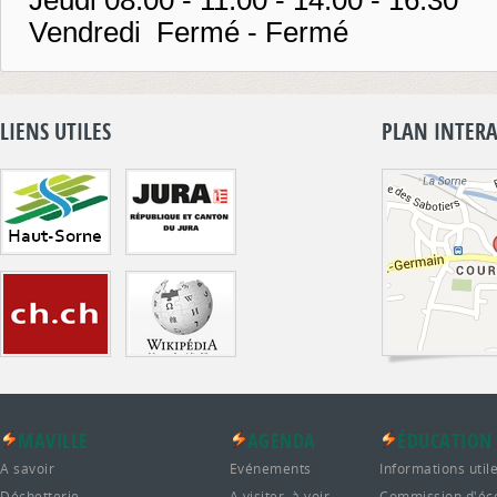
Vendredi Fermé - Fermé
LIENS UTILES
PLAN INTERA
MAVILLE
AGENDA
ÉDUCATION
A savoir
Evénements
Informations util
Déchetterie
A visiter, à voir
Commission d'éc