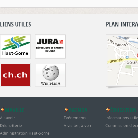
LIENS UTILES
PLAN INTERA
MAVILLE
AGENDA
ÉDUCATION
A savoir
Evénements
Informations util
Déchetterie
A visiter, à voir
Commission d'éc
Administration Haut-Sorne