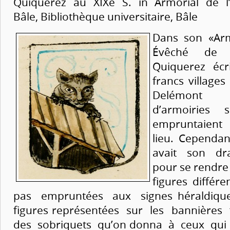
Quiquerez au XIXe S. in Armorial de l’
Bâle, Bibliothèque universitaire, Bâle
Dans son «Arm
Évêché de B
Quiquerez écr
francs village
Delémont n
d’armoiries s
empruntaient
lieu. Cependan
avait son dra
pour se rendre 
figures différe
pas empruntées aux signes héraldiqu
figures représentées sur les bannières f
des sobriquets qu’on donna à ceux qui