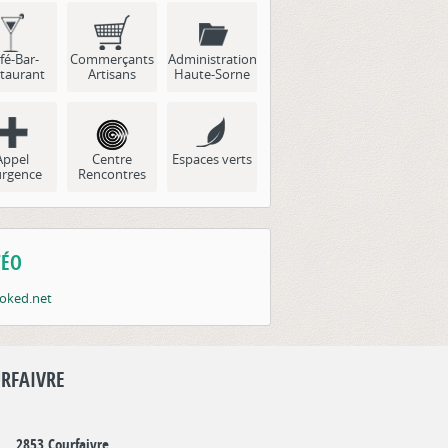
fé-Bar-
Commerçants
Administration
taurant
Artisans
Haute-Sorne
Appel
Centre
Espaces verts
urgence
Rencontres
ÉO
RFAIVRE
2853 Courfaivre