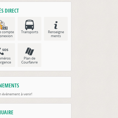
ÈS DIRECT
e compte
Transports
Renseigne
onexion
ments
méros
Plan de
urgence
Courfaivre
NEMENTS
 évènement à venir!
UAIRE