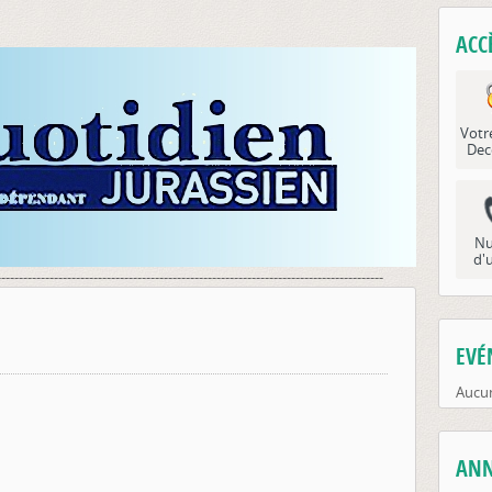
ACC
Votr
Dec
Nu
d'
----------------------------------------------------------------------------------------
EVÉ
Aucun
ANN