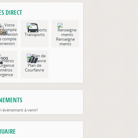
ÈS DIRECT
Transports
e compte
Renseigne
onexion
ments
Plan de
méros
Courfaivre
urgence
NEMENTS
 évènement à venir!
UAIRE