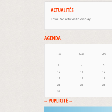
ACTUALITÉS
Error: No articles to display
AGENDA
Lun
Mar
Mer
3
4
5
10
11
12
17
18
19
24
25
26
31
-- PUPLICITÉ --