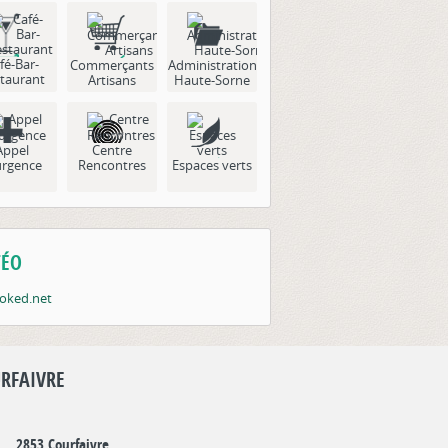
fé-Bar-
Commerçants
Administration
taurant
Artisans
Haute-Sorne
Appel
Centre
urgence
Rencontres
Espaces verts
ÉO
RFAIVRE
2853 Courfaivre