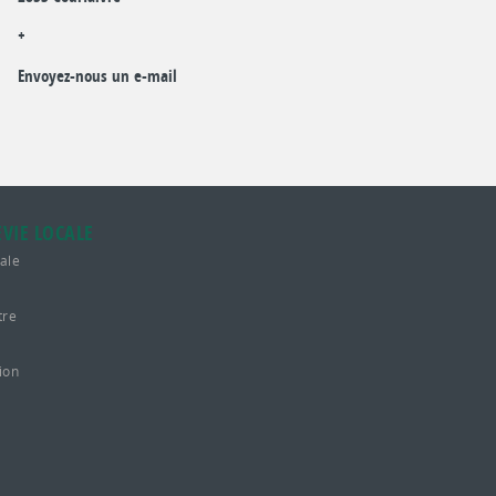
+
Envoyez-nous un e-mail
VIE LOCALE
cale
tre
ion