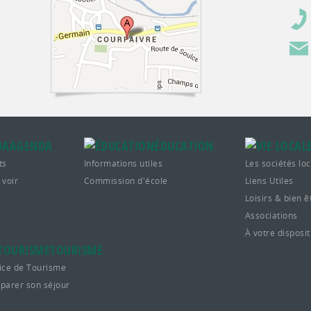
AGENDA
ÉDUCATION
ts
Informations utiles
Les sociétés lo
 voir
Commission d'école
Liens Utiles
Loisirs & bien ê
Associations
À votre disposit
TOURISME
ice de Tourisme
parer son séjour