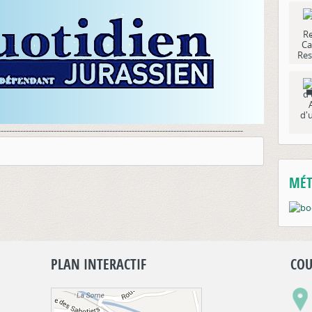
Ca
Res
d'
----------------------------------------------------------------------------------------
MÉT
PLAN INTERACTIF
COU