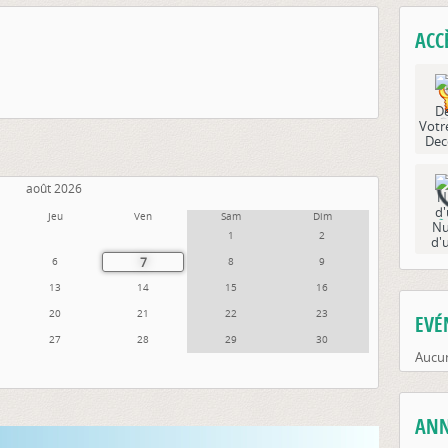
ACC
Votr
Dec
août 2026
Jeu
Ven
Sam
Dim
Nu
1
2
d'
7
6
8
9
13
14
15
16
20
21
22
23
EVÉ
27
28
29
30
Aucun
ANN