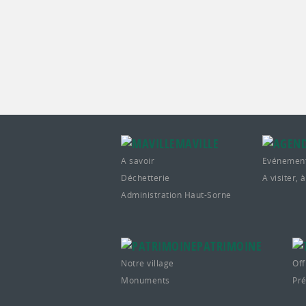
MAVILLE
A savoir
Evénemen
Déchetterie
A visiter, à
Administration Haut-Sorne
PATRIMOINE
Notre village
Off
Monuments
Pré